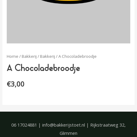
Home
/
Bakkerij
/
Bakkerij
/ A Chocoladebroodje
A Chocoladebroodje
€
3,00
06 17024881 | info@bakkerijstoet.nl | Rijkstraatweg 32,
Glimmen