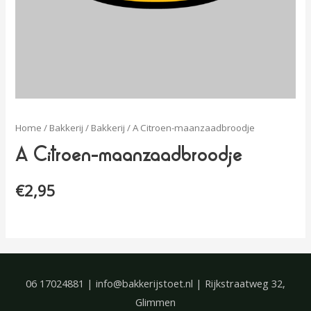
Home
/
Bakkerij
/
Bakkerij
/ A Citroen-maanzaadbroodje
A Citroen-maanzaadbroodje
€
2,95
06 17024881 | info@bakkerijstoet.nl | Rijkstraatweg 32,
Glimmen