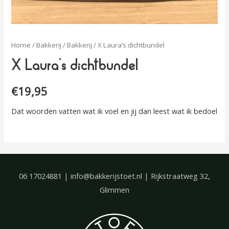
Home
/
Bakkerij
/
Bakkerij
/ X Laura’s dichtbundel
X Laura’s dichtbundel
€
19,95
Dat woorden vatten wat ik voel en jij dan leest wat ik bedoel
06 17024881 | info@bakkerijstoet.nl | Rijkstraatweg 32,
Glimmen