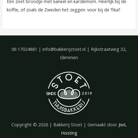
Een zoet broodje met kaneel en kardemom. Heerlijk bij de
koffie, of zoals de Zweden het zeggen: voor bij de ‘fika’!
06 17024881 | info@bakkerijstoet.nl | Rijkstraatweg 32,
Glimmen
Copyright © 2026 |
Bakkerij Stoet
| Gemaakt door
JixiL
Hosting