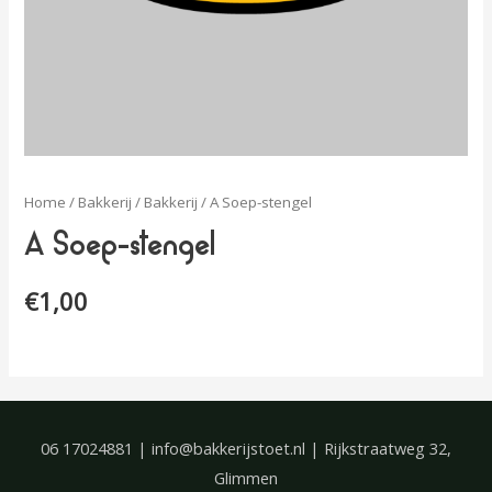
Home
/
Bakkerij
/
Bakkerij
/ A Soep-stengel
A Soep-stengel
€
1,00
06 17024881 | info@bakkerijstoet.nl | Rijkstraatweg 32,
Glimmen