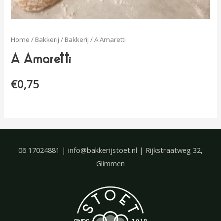
Home
/
Bakkerij
/
Bakkerij
/ A Amaretti
A Amaretti
€
0,75
06 17024881 | info@bakkerijstoet.nl | Rijkstraatweg 32,
Glimmen