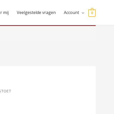
r mij
Veelgestelde vragen
Account
0
 STOET