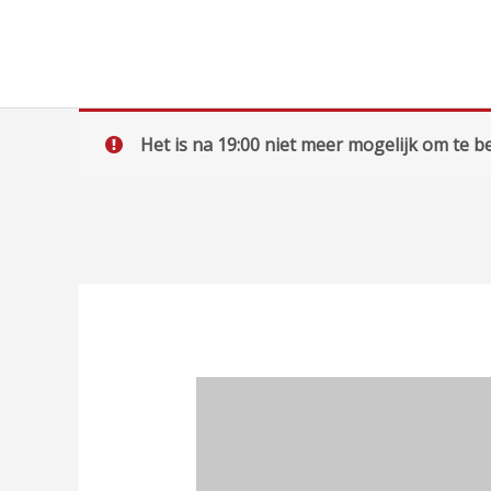
Ga
naar
de
inhoud
Het is na 19:00 niet meer mogelijk om te be