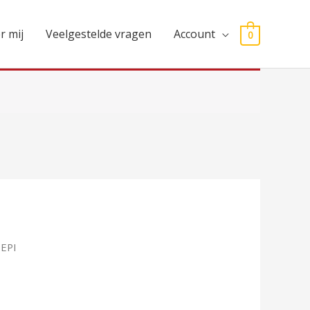
r mij
Veelgestelde vragen
Account
0
 EPI