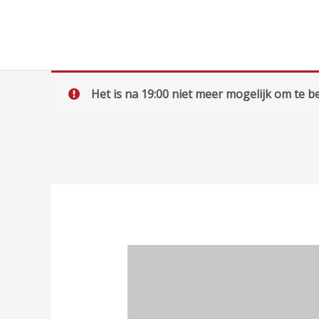
Ga
naar
de
inhoud
Het is na 19:00 niet meer mogelijk om te be