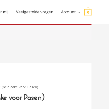
r mij
Veelgestelde vragen
Account
0
 (hele cake voor Pasen)
ake voor Pasen)