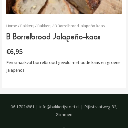
Home
/
Bakkerij
/
Bakkerij
/ B Borrelbrood Jalapeño-kaas
B Borrelbrood Jalapeño-kaas
€
6,95
Een smaakvol borrelbrood gevuld met oude kaas en groene
jalapeños
06 17024881 | info@bakkerijstoet.nl | Rijkstraatweg 32,
Glimmen