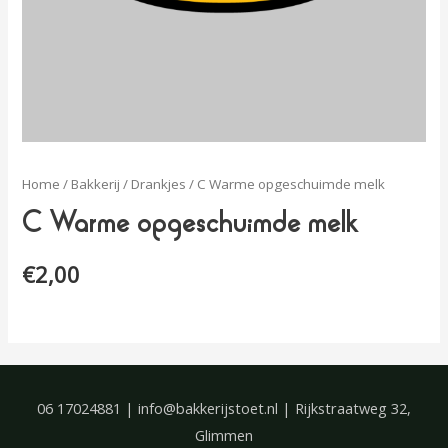
Home
/
Bakkerij
/
Drankjes
/ C Warme opgeschuimde melk
C Warme opgeschuimde melk
€
2,00
06 17024881 | info@bakkerijstoet.nl | Rijkstraatweg 32,
Glimmen