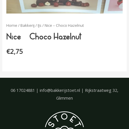
Home
/
Bakkerij
/
IJs
/ Nice – Choco Hazelnut
Nice – Choco Hazelnut
€
2,75
06 17024881 | info@bakkerijstoet.nl | Rijkstraatweg 32,
Glimmen