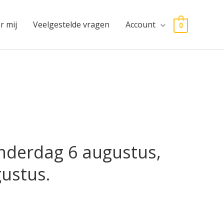
r mij
Veelgestelde vragen
Account
0
nderdag 6 augustus,
gustus.