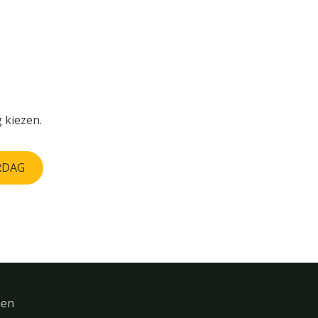
 kiezen.
RDAG
men