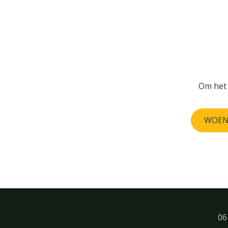
Om het 
WOEN
06