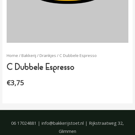
Home
/
Bakkerij
/
Drankjes
/ C Dubbele Espresso
C Dubbele Espresso
€
3,75
06 17024881 | info@bakkerijstoet.nl | Rijkstraatweg 32,
Glimmen