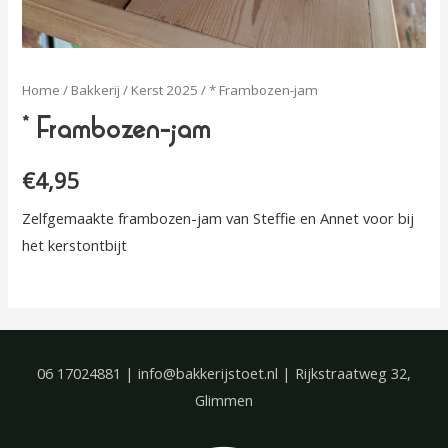
Home
/
Bakkerij
/
Kerst 2025
/ * Frambozen-jam
* Frambozen-jam
€
4,95
Zelfgemaakte frambozen-jam van Steffie en Annet voor bij
het kerstontbijt
06 17024881 | info@bakkerijstoet.nl | Rijkstraatweg 32,
Glimmen