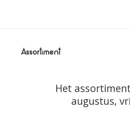
Ga
naar
de
inhoud
Assortiment
Het assortimen
augustus, vr