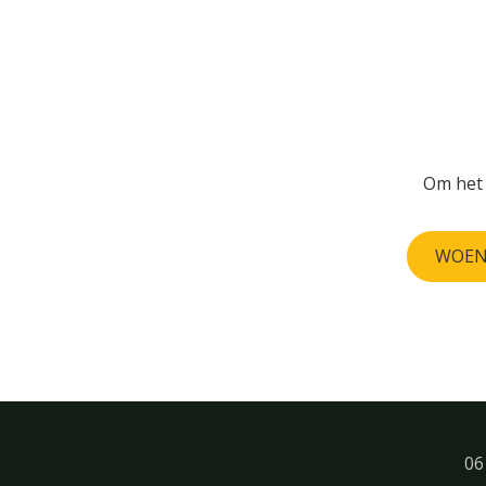
Om het 
WOEN
06