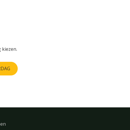
 kiezen.
RDAG
men