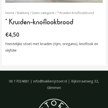
Home
/
Bakkerij
/
Geen categorie
/ * Kruiden-knoflookbrood
* Kruiden-knoflookbrood
€
4,50
Feestelijke stoet met kruiden (tijm, oregano), knoflook en
olijfolie
06 17024881 | info@bakkerijstoet.nl | Rijkstraatweg 32,
Glimmen