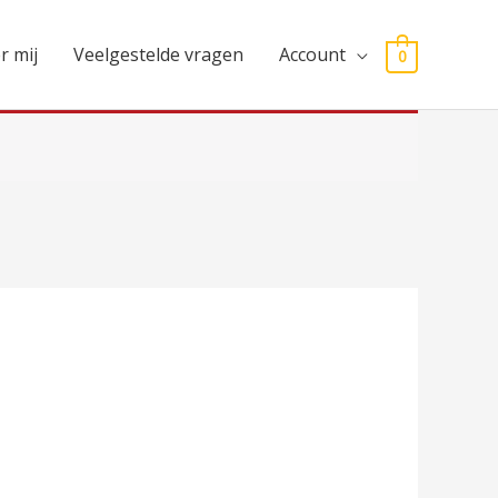
r mij
Veelgestelde vragen
Account
0