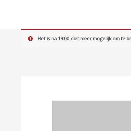
Ga
naar
de
inhoud
Het is na 19:00 niet meer mogelijk om te be