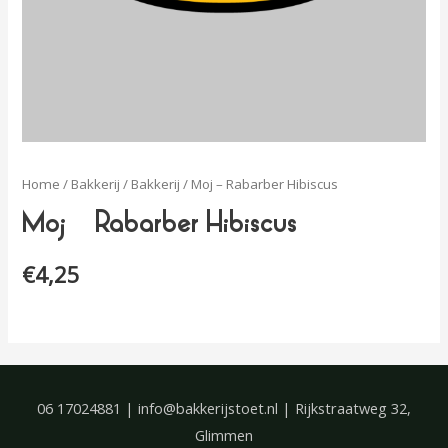
Home
/
Bakkerij
/
Bakkerij
/ Moj – Rabarber Hibiscus
Moj – Rabarber Hibiscus
€
4,25
06 17024881 | info@bakkerijstoet.nl | Rijkstraatweg 32,
Glimmen