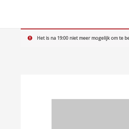
Ga
naar
de
inhoud
Het is na 19:00 niet meer mogelijk om te be