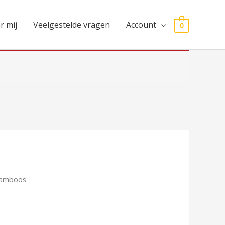
r mij
Veelgestelde vragen
Account
0
ramboos