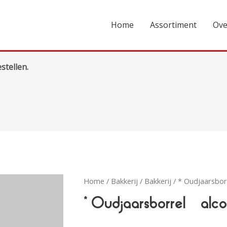
Home
Assortiment
Ove
stellen.
Home
/
Bakkerij
/
Bakkerij
/ * Oudjaarsborr
* Oudjaarsborrel – alc