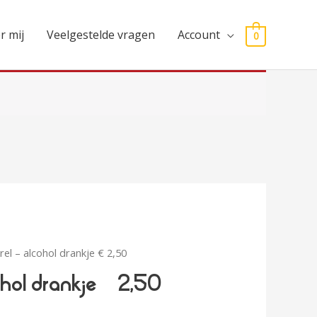
r mij
Veelgestelde vragen
Account
0
el – alcohol drankje € 2,50
ohol drankje € 2,50