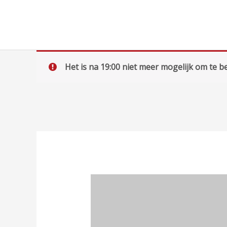
Ga
naar
de
inhoud
Het is na 19:00 niet meer mogelijk om te be