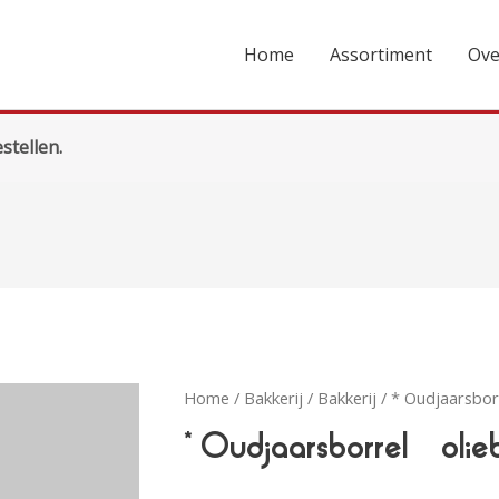
Home
Assortiment
Ove
stellen.
Home
/
Bakkerij
/
Bakkerij
/ * Oudjaarsborr
* Oudjaarsborrel – olie