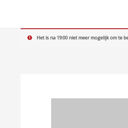
Ga
naar
de
inhoud
Het is na 19:00 niet meer mogelijk om te be