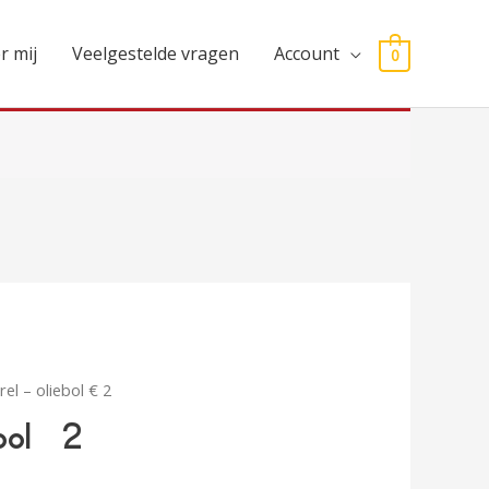
r mij
Veelgestelde vragen
Account
0
el – oliebol € 2
bol € 2