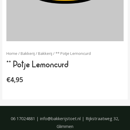
Home
/
Bakkerij
/
Bakkerij
/ ** Potje Lemoncurd
** Potje Lemoncurd
€
4,95
06 17024881 | info@bakkerijstoet.nl | Rijkstraatweg 32,
Glimmen