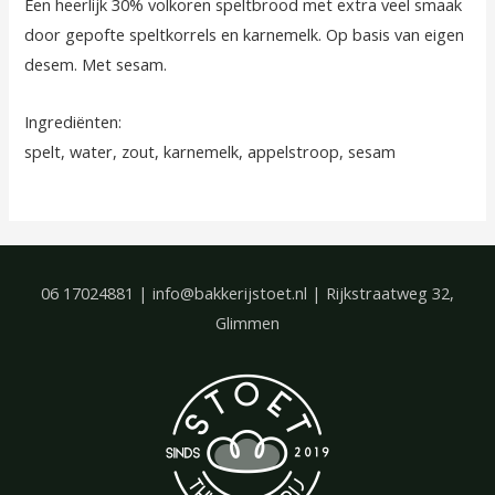
Een heerlijk 30% volkoren speltbrood met extra veel smaak
door gepofte speltkorrels en karnemelk. Op basis van eigen
desem. Met sesam.
Ingrediënten:
spelt, water, zout, karnemelk, appelstroop, sesam
06 17024881 | info@bakkerijstoet.nl | Rijkstraatweg 32,
Glimmen