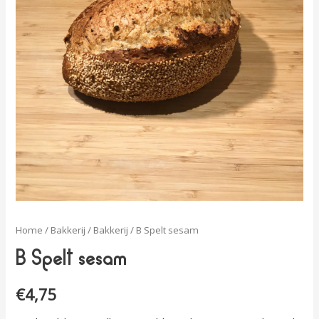
Home
/
Bakkerij
/
Bakkerij
/ B Spelt sesam
B Spelt sesam
€
4,75