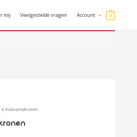
r mij
Veelgestelde vragen
Account
0
t 6 Kokosmakronen
akronen