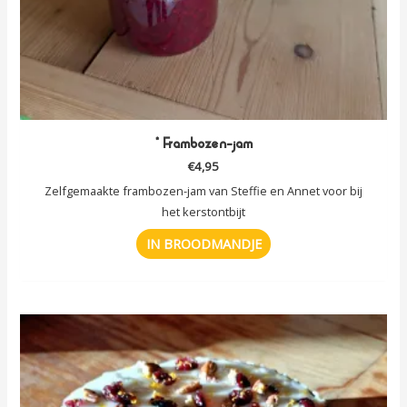
* Frambozen-jam
€
4,95
Zelfgemaakte frambozen-jam van Steffie en Annet voor bij
het kerstontbijt
IN BROODMANDJE