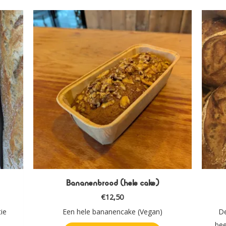
Bananenbrood (hele cake)
€
12,50
ie
Een hele bananencake (Vegan)
De
bee