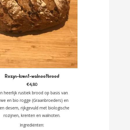
Rozijn-krent-walnootbrood
€
4,80
n heerlijk rustiek brood op basis van
rwe en bio rogge (Graanbroeders) en
gen desem, rijkgevuld met biologische
rozijnen, krenten en walnoten.
Ingrediënten: