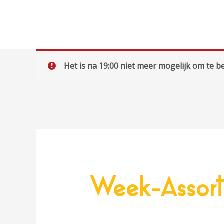
Ga
naar
de
inhoud
Het is na 19:00 niet meer mogelijk om te be
Week-Assort