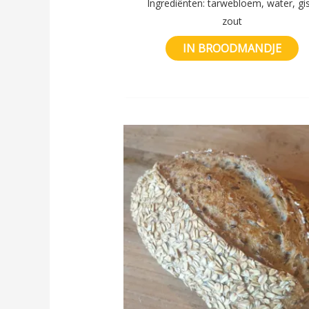
Ingrediënten: tarwebloem, water, gis
zout
IN BROODMANDJE