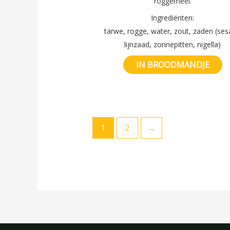
roggemeel.
Ingrediënten:
tarwe, rogge, water, zout, zaden (se
lijnzaad, zonnepitten, nigella)
IN BROODMANDJE
1
2
→