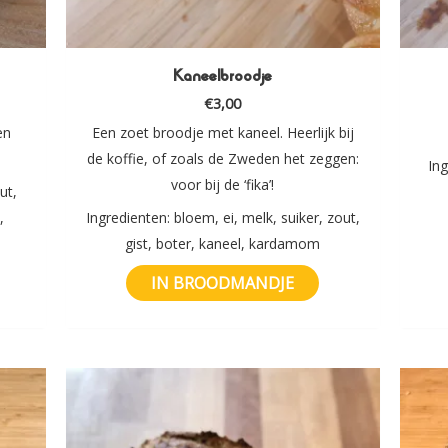
Kaneelbroodje
€
3,00
en
Een zoet broodje met kaneel. Heerlijk bij
de koffie, of zoals de Zweden het zeggen:
Ing
voor bij de ‘fika’!
ut,
,
Ingredienten: bloem, ei, melk, suiker, zout,
gist, boter, kaneel, kardamom
IN BROODMANDJE