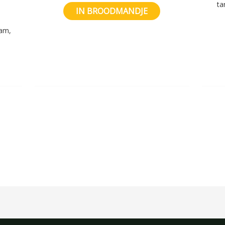
ta
IN BROODMANDJE
sam,