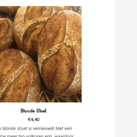
Blonde Stoet
€
4,40
 blonde stoet is vernieuwd! Met een
tje meer bio-volkoren erin, waardoor