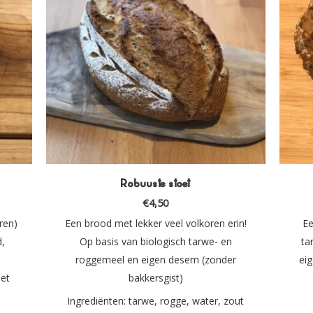
Robuuste stoet
€
4,50
ren)
Een brood met lekker veel volkoren erin!
Ee
d,
Op basis van biologisch tarwe- en
ta
roggemeel en eigen desem (zonder
ei
et
bakkersgist)
Ingrediënten: tarwe, rogge, water, zout