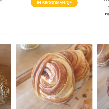
t,
IN BROODMANDJE
In