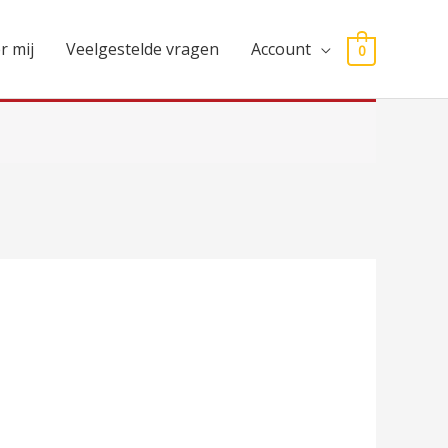
r mij
Veelgestelde vragen
Account
0